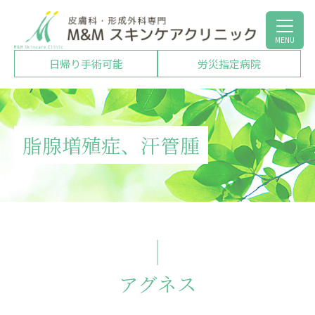
MENU
日帰り手術
可能
労災指定
病院
脂腺増殖症、汗管腫
アグネス