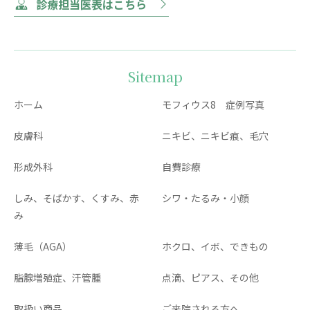
診療担当医表はこちら
Sitemap
ホーム
モフィウス8 症例写真
皮膚科
ニキビ、ニキビ痕、毛穴
形成外科
自費診療
しみ、そばかす、くすみ、赤
シワ・たるみ・小顔
み
薄毛（AGA）
ホクロ、イボ、できもの
脂腺増殖症、汗管腫
点滴、ピアス、その他
取扱い商品
ご来院される方へ