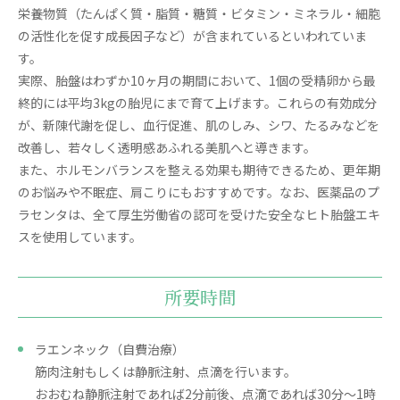
栄養物質（たんぱく質・脂質・糖質・ビタミン・ミネラル・細胞
の活性化を促す成長因子など）が含まれているといわれていま
す。
実際、胎盤はわずか10ヶ月の期間において、1個の受精卵から最
終的には平均3kgの胎児にまで育て上げます。これらの有効成分
が、新陳代謝を促し、血行促進、肌のしみ、シワ、たるみなどを
改善し、若々しく透明感あふれる美肌へと導きます。
また、ホルモンバランスを整える効果も期待できるため、更年期
のお悩みや不眠症、肩こりにもおすすめです。なお、医薬品のプ
ラセンタは、全て厚生労働省の認可を受けた安全なヒト胎盤エキ
スを使用しています。
所要時間
ラエンネック（自費治療）
筋肉注射もしくは静脈注射、点滴を行います。
おおむね静脈注射であれば2分前後、点滴であれば30分～1時