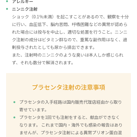
アレルギー
ニンニク注射
ショック（0.1％未満）を起こすことがあるので、観察を十分
に行い、血圧低下、脳内苦悶、呼吸困難などの異常が認めら
れた場合には投与を中止し、適切な処置を行うこと。ニンニ
ク注射の成分はビタミン群なので、重篤な副作用はなく、過
剰投与されたとしても尿から排出できます。
また、注射時のニンニクのような臭いは本人しか感じられ
ず、それも数分で解消されます。
プラセンタ注射の注意事項
プラセンタの入手経路は国内販売代理店経由から取り
寄せています。
プラセンタを1回でも注射をすると、献血ができなく
なります。 これまで国内・海外でも感染の報告はあり
ませんが、プラセンタ注射による異常プリオン蛋白混