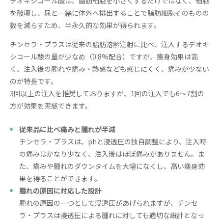
デオキシコール酸は、脂肪細胞を小さくするだけではなく、細胞
を破壊し、尿と一緒に体外へ排出することで脂肪細胞そのものの
数を減らすため、半永久的な効果が得られます。
チンセラ・プラスは従来の脂肪溶解注射に比べ、注入するデオキ
シコール酸の量が少なめ（0.8%配合）ですが、痩身効果は高
く、注入後の腫れや痛み・熱感なども感じにくく、痛みが少ない
のが特長です。
3回以上の注入を推奨しておりますが、1回の注入でも6〜7割の
方が効果を実感できます。
従来品に比べ痛みと腫れが半減
チンセラ・プラスは、phと浸透圧の独自調整により、注入時
の痛みはかなり少なく、注入後はほぼ痛みがありません。ま
た、痛みや腫れのダウンタイムを大幅になくし、高い痩身効
果を得ることができます。
腫れの原因に対応した設計
腫れの原因の一つとして浸透圧があげられますが、チンセ
ラ・プラスは浸透圧による腫れに対しても適切な設計となっ