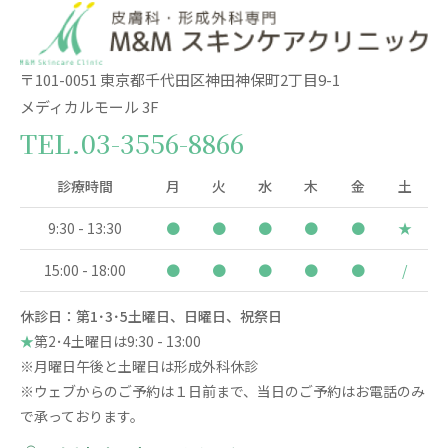
〒101-0051 東京都千代田区神田神保町2丁目9-1
メディカルモール 3F
TEL.
03-3556-8866
診療時間
月
火
水
木
金
土
9:30 - 13:30
●
●
●
●
●
★
15:00 - 18:00
●
●
●
●
●
/
休診日：第1･3･5土曜日、日曜日、祝祭日
★
第2･4土曜日は9:30 - 13:00
※月曜日午後と土曜日は形成外科休診
※ウェブからのご予約は１日前まで、当日のご予約はお電話のみ
で承っております。